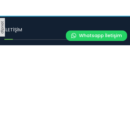
İLETİŞİM
Whatsapp İletişim
Bahçelievler Mahallesi, Gelincik Çiçeği Sokak, No:11 / 1 Tepebaşı
ESKİŞEHİR
Tel
:
0 222 310 10 26
E-posta
: ayeken@gmail.com
SOSYAL MEDYA
Sosyal medyada bizi takip edin.