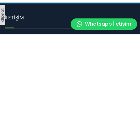
İLETİŞİM
Whatsapp İletişim
Bahçelievler Mahallesi, Gelincik Çiçeği Sokak, No:11 / 1 Tepebaşı
ESKİŞEHİR
Tel
:
0 222 310 10 26
E-posta
: ayeken@gmail.com
SOSYAL MEDYA
Sosyal medyada bizi takip edin.